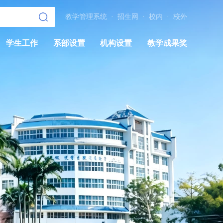
教学管理系统
·
招生网
·
校内
·
校外
学生工作
系部设置
机构设置
教学成果奖