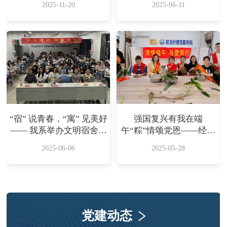
2025-11-20
2025-06-11
录片
“宿” 说青春，“寓” 见美好
强国复兴有我在端
—— 我系举办文明宿舍颁
午“粽”情颂党恩——经济
奖活动
管理系开展“浓情端午•与
2025-06-06
2025-05-28
爱同行”主题党日活动
党建动态