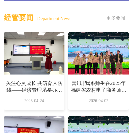
经管要闻
更多要闻 +
Department News
关注心灵成长 共筑育人防
喜讯 | 我系师生在2025年
线——经济管理系举办教
福建省农村电子商务师职
师心理健康识别与疏导能
业技能竞赛福州市选拔赛
2026-04-24
2026-04-02
力提升培训
中斩获佳绩