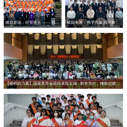
燃动赛场，经管逐光 —— 我系斩获校运会团体操一等奖与体育道德风尚奖
赋能未来，携手共赢|福州黎明职业技术学院经济管理系两委一会授牌仪式
【榜样的力量】国家奖学金获得者陈宝城 : 勤学笃行，锤炼过硬本领