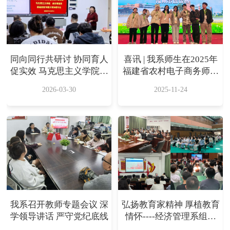
同向同行共研讨 协同育人
喜讯 | 我系师生在2025年
促实效 马克思主义学院联
福建省农村电子商务师职
合经济管理系开展 课程思
业技能竞赛福州市选拔赛
2026-03-30
2025-11-24
政专题分享和研讨会
中斩获佳绩
我系召开教师专题会议 深
弘扬教育家精神 厚植教育
学领导讲话 严守党纪底线
情怀----经济管理系组织
师生观看《桃李无言》记