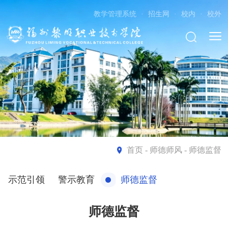
教学管理系统
·
招生网
·
校内
·
校外
首页
- 师德师风 - 师德监督
示范引领
警示教育
师德监督
师德监督