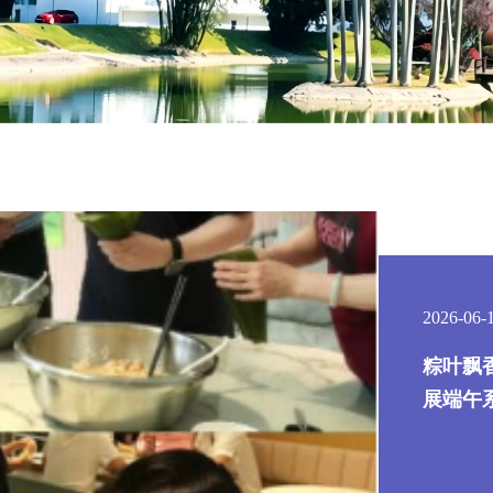
2026-06-
粽叶飘
展端午