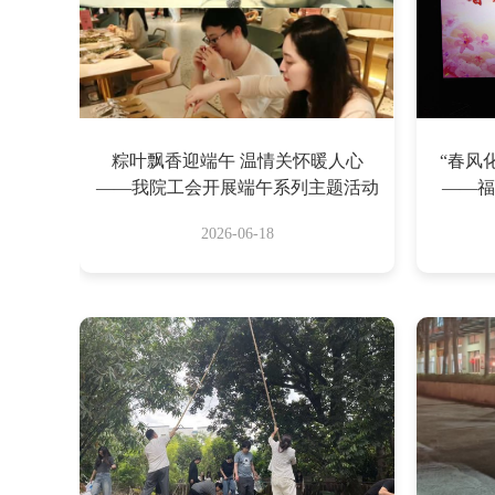
粽叶飘香迎端午 温情关怀暖人心
“春风
——我院工会开展端午系列主题活动
——福
祝“
2026-06-18