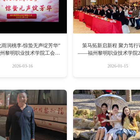
化雨润桃李-惊蛰无声绽芳华”
策马拓新启新程 聚力笃行
州黎明职业技术学院工会庆
——福州黎明职业技术学院20
三八妇女节”集体观影活动
职工迎新联欢会圆满
2026-03-16
2026-01-15