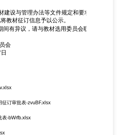
材建设与管理办法
等
文件规定和要求,我院202
5
-202
6
学
现将
教材征订信息予以公示。
期间有异议，请与教材选用委员会联系，邮箱：
fzlmj
员会
7
日
xlsx
审批表-zvuBF.xlsx
Wrfb.xlsx
sx