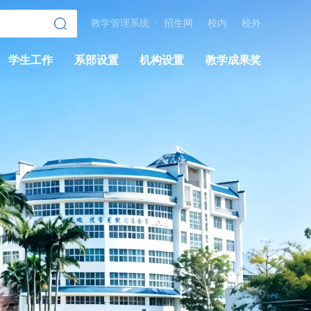
教学管理系统
·
招生网
·
校内
·
校外
学生工作
系部设置
机构设置
教学成果奖