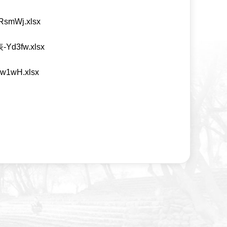
Wj.xlsx
3fw.xlsx
wH.xlsx