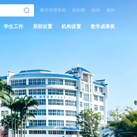
教学管理系统
·
招生网
·
校内
·
校外
学生工作
系部设置
机构设置
教学成果奖