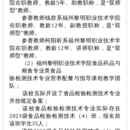
院
在职教师、教龄
5
年、
助教
职称
，
是“双师
型”教师。
参赛教师
钱群
系
福州黎明职业技术学院
在职教师、教龄
12
年、
副教授
职称
，
是“双
师型”教师。
参赛教师
柯阳昕
系
福州黎明职业技术学
院
在职教师、教龄
12
年、
讲师
职称
，
是“双
师型”教师。
（
2
）
福州黎明职业技术学院
食品药品与
粮食专业类食品
验检测技术
专业
营养配餐与指导
课程教学团
队
；
该校实际开设了
食品检验检测技术
专业
并按规定备案
；
该校
食品检验检测技术
专业实际存在
2023级食品检验检测技术（4）
班，报名前
该班学生
35
人
；