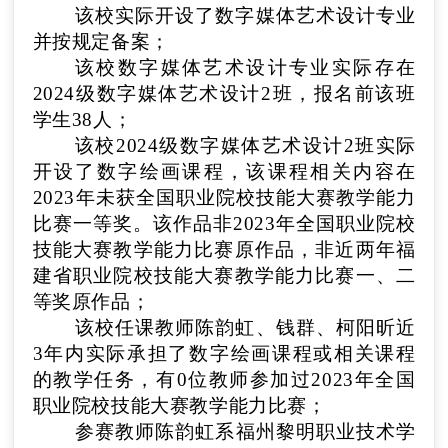
该校实际开设了
数字媒体艺术设计
专业
并按规定备案
；
该校
数字媒体艺术设计
专业实际存
在
2024级数字媒体艺术设计2班
，报名前该班
学生
38
人
；
该校
2024级数字媒体艺术设计2班
实际
开设了
数字绘画
课程，该课程相关内容在
2023年未获全国职业院校技能大赛教学能力
比赛一等奖。该作品非2023年全国职业院校
技能大赛教学能力比赛原作品，非近两年福
建省职业院校技能大赛教学能力比赛一、二
等奖原作品
；
该校任课教师
陈韵虹
、
钱群
、
柯阳昕
近
3年内实际承担了
数字绘画
课程或相关课程
的教学任务，有
0
位教师参加过2023年全国
职业院校技能大赛教学能力比赛
；
参赛教师
陈韵虹
系
福州黎明职业技术学