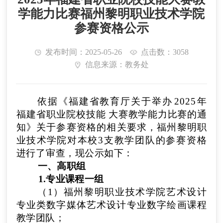
学能力比赛福州黎明职业技术学院
参赛资格公示
发布时间：2025-05-26
点击数：3058
信息来源：教务处
依据《福建省教育厅关于举办
2025
年
福
建省职业院校技能
大赛教学能力比赛的通
知》关于参赛资格的相关要求，
福州黎明职
业技术学院
对本校
3
支教学团队的参赛资格
进行了审
查，现公示如下：
一、
高
职组
1
.专业课程一组
（1）
福州黎明职业技术学院艺术设计
专业类
数字媒体艺术设计
专业
数字绘画
课程
教学团队
；