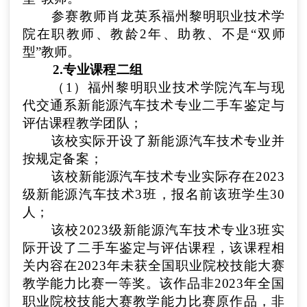
参赛教师
肖龙英
系
福州黎明职业技术学
院
在职教师、教龄
2
年、
助教、不
是“双师
型”教师。
2.专业课程
二
组
（1）
福州黎明职业技术学院汽车与现
代交通系新能源汽车技术
专业
二手车鉴定与
评估
课程教学团队
；
该校实际开设了
新能源汽车技术专
业并
按规定备案
；
该校
新能源汽车技术专
业实际存
在2023
级新能源汽车技术3班
，报名前该班学生
30
人
；
该校
2023级新能源汽车技术专业3班
实
际开设了
二手车鉴定与评估
课程，该课程相
关内容在2023年未获全国职业院校技能大赛
教学能力比赛一等奖。该作品非2023年全国
职业院校技能大赛教学能力比赛原作品，非