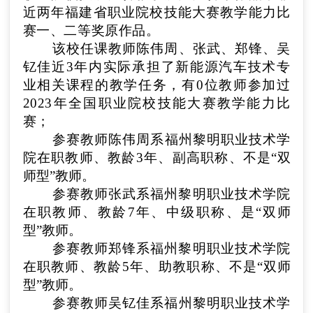
近两年福建省职业院校技能大赛教学能力比
赛一、二等奖原作品。
该校任课教师
陈伟周、张武、郑锋、吴
钇佳
近3年内实际承担了
新能源汽车技术专
业
相关课程的教学任务，有
0
位教师参加过
2023年全国职业院校技能大赛教学能力比
赛
；
参赛教师
陈伟周
系
福州黎明职业技术学
院
在职教师、教龄
3
年、
副高
职称
、不
是“双
师型”教师
。
参赛教师
张武
系
福州黎明职业技术学院
在职教师、教龄
7
年、
中级
职称
、
是“双师
型”教师
。
参赛教师
郑锋
系
福州黎明职业技术学院
在职教师、教龄
5
年、
助教
职称
、不
是“双师
型”教师
。
参赛教师
吴钇佳
系
福州黎明职业技术学