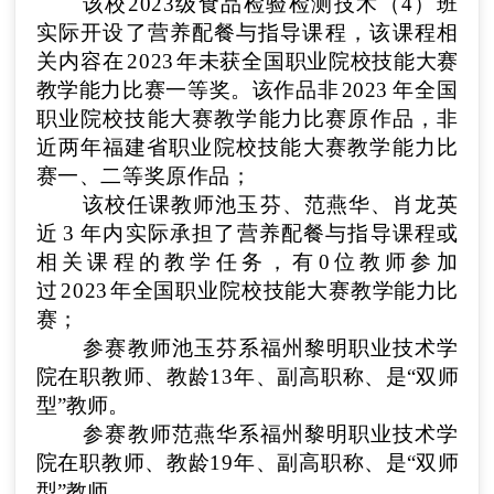
该校
2023级食品检验检测技术（4）
班
实际开设了
营养配餐与指导
课程，该课
程相
关内容在
2023
年
未获全国职业院校技能大赛
教学能力比赛一等奖。该作品非
2023
年全国
职业院校技能大赛教学能力比赛原作品，非
近两年福建省
职业院校技能大赛教学能力比
赛一、二等奖原作
品
；
该校任课教师
池玉芬
、
范燕华
、
肖龙英
近
3
年内实际承担了
营养配餐与指导
课程或
相关课程的教学任
务，有
0
位教师
参加
过
2023
年全国职业院校技能大赛教
学能力比
赛
；
参赛教师
池玉芬
系
福州黎明职业技术学
院
在职教师、教龄
13
年、
副高
职称
、
是“双师
型”教师。
参赛教师
范燕华
系
福州黎明职业技术学
院
在职教师、教龄
19
年、
副高
职称
、
是“双师
型”教师。