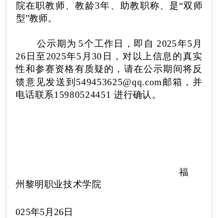
院
在职教师、教龄
3
年、
助教
职称
、
是“双师
型”教师
。
公示期为
5
个工作日，即自
2025
年
5
月
26
日至
2025
年
5
月
30
日，对以上信息的真实
性和参赛资格有质疑的，请在公示期间将
反
馈意见发送到
549453625@qq.com
邮箱，并
电话联系
15980524451
进行确认。
福
州黎明职业技术学院
2
025
年
5
月
26
日