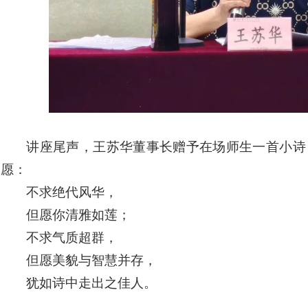
讲座尾声，王苏华董事长赠予在场师生一首小诗
愿：
不求绝代风华，
但愿你清雅如莲；
不求气质超群，
但愿美貌与智慧并存，
犹如诗中走出之佳人。