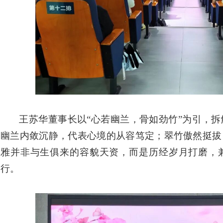
王苏华董事长以
“心若幽兰，骨如劲竹”为引，
幽兰内敛沉静，代表心境的从容笃定；翠竹傲然挺拔
雅并非与生俱来的容貌天资，而是历经岁月打磨，
行。