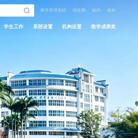
教学管理系统
·
招生网
·
校内
·
校外
学生工作
系部设置
机构设置
教学成果奖