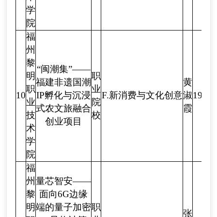
学
院
福
州
黎
“闽潮集”——
明
职
福建非遗国潮
黄
职
业
10
IP孵化与沉浸
F.新消费与文化创意
淑
1923
业
院
式农文旅融合
霞
技
校
创业项目
术
学
院
福
州
量芯智安——
黎
面向6G边缘
明
端的量子加密
职
张