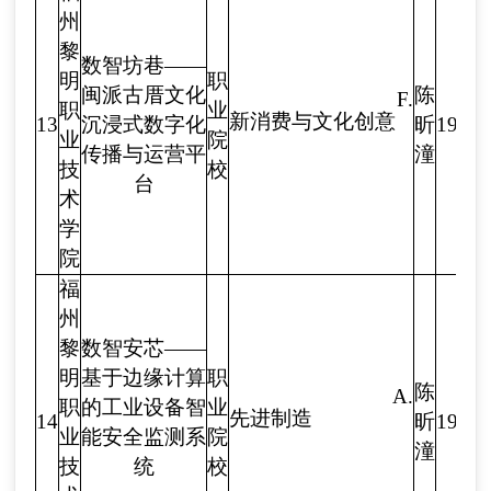
州
黎
数智坊巷——
明
职
闽派古厝文化
陈
F.
职
业
新消费与文化创意
13
沉浸式数字化
昕
1971
业
院
传播与运营平
潼
技
校
台
术
学
院
福
州
黎
数智安芯——
明
基于边缘计算
职
陈
A.
职
的工业设备智
业
先进制造
14
昕
1971
业
能安全监测系
院
潼
技
统
校