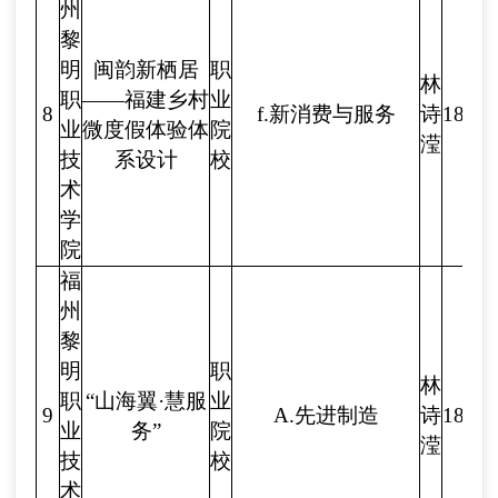
州
黎
明
闽韵新栖居
职
林
职
——福建乡村
业
8
f.新消费与服务
诗
1886
业
微度假体验体
院
滢
技
系设计
校
术
学
院
福
州
黎
明
职
林
职
“山海翼·慧服
业
9
A.先进制造
诗
1886
业
务”
院
滢
技
校
术