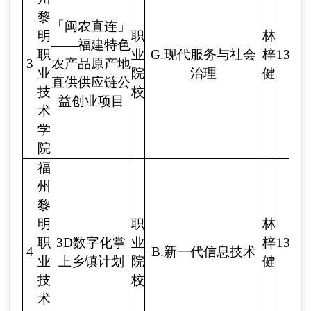
黎
「闽农直连」
明
职
林
——福建特色
职
业
G.现代服务与社会
梓
1338
3
农产品原产地
业
院
治理
健
直供供应链公
技
校
益创业项目
术
学
院
福
州
黎
明
职
林
职
3D数字化掌
业
梓
1338
4
B.
新一代信息技术
业
上乡镇计划
院
健
技
校
术