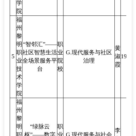
学
院
福
州
黎
明
“智邻汇”——
职
黄
职
社区智慧生活
业
G.现代服务与社区
5
淑
1923
业
全场景服务平
院
治理
霞
技
台
校
术
学
院
福
州
黎
明
“绿脉云
职
李
职
枢”——数字
业
G.现代服务与社会