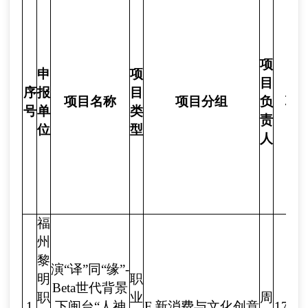
项
申
项
目
序
报
目
项目名称
项目分组
负
联
号
单
类
责
位
型
人
福
州
黎
演“译”同“缘”-
明
职
Beta
世
代背景
职
业
周
1
下闽台“人神
F.新消费与文化创意
1728