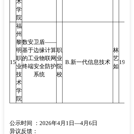
术
学
院
福
州
黎
数安卫盾——
明
基于边缘计算
职
林
职
的工业物联网
业
艺
15
B.
新一代信息技术
1922
业
终端安全防护
院
如
技
系统
校
术
学
院
公示时间
：
2026年
4
月
1
日—
4
月
6
日
异议反馈
：