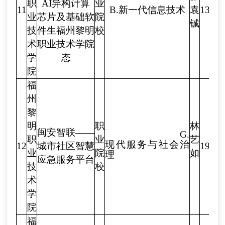
职
AI异构计算
业
11
B.新一代信息技术
袁
1385
业
芯片及基础软
院
铖
技
件生福州黎明
校
术
职业技术学院
学
态
院
福
州
黎
明
职
林
闽安智联——
G.
职
业
艺
现代服务与社会治
12
城市社区智慧
1922
业
院
如
理
应急服务平台
技
校
术
学
院
福