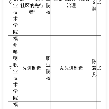
6
文
1539
业
社区的先行
院
治理
瀚
技
者”
校
术
学
院
福
州
黎
明
职
陈
职
业
7
先进制造
A.先进制造
若
1539
业
院
凡
技
校
术
学
院
福