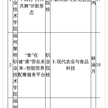
业
院
鸿
共舞”IP新形
技
校
态
术
学
院
福
州
黎
明
“食”在
职
林
职
健“康”营在未
业
E.现代农业与食品
2
涵
1885
业
来--智能营养
院
科技
月
技
配餐服务平台
校
术
学
院
福
州