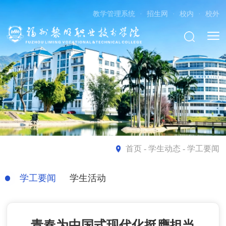
教学管理系统
·
招生网
·
校内
·
校外
首页
- 学生动态 - 学工要闻
学工要闻
学生活动
青春为中国式现代化挺膺担当