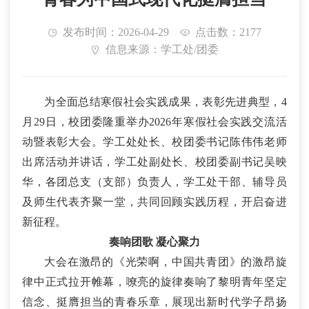
发布时间：2026-04-29
点击数：2177
信息来源：学工处/团委
为全面总结寒假社会实践成果，表彰先进典型，
4
月29日，
校团委
隆重举办
2026年寒假社会实践交流活
动暨表彰大会
。
学工处处长、校团委书记陈伟伟老师
出席活动并讲话，学工处副处长
、
校团委副书记吴映
华，
各
团
总支（支部）负责人，学工
处
干部、辅导员
及师生代表
齐聚一堂，
共同回顾实践历程，开启奋进
新征程。
奏响团歌
凝心聚力
大会在激昂的《光荣啊，中国共青团》的激昂旋
律中正式拉开帷幕，嘹亮的旋律奏响了黎明青年坚定
信念、挺膺担当的青春乐章，展现出新时代学子昂扬