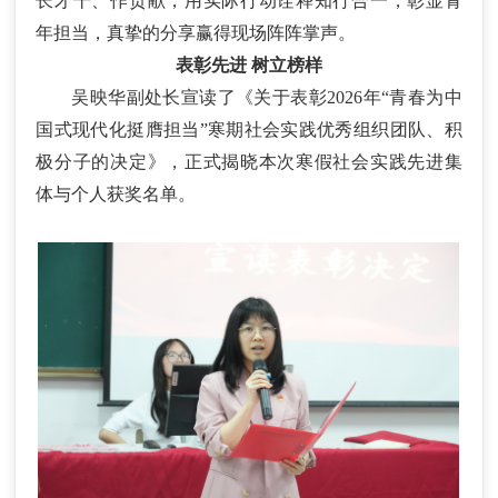
长才干、作贡献，用实际行动诠释知行合一，彰显青
年担当，真挚的分享赢得现场阵阵掌声。
表彰先进
树立榜样
吴映华副处长宣读了《关于表彰
202
6
年
“青春为中
国式现代化挺膺担当”
寒
期社会实践优秀组织团队、积
极分子的决定》，正式揭晓本次寒假社会实践先进集
体与个人获奖名单。