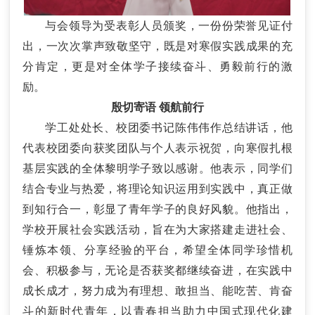
与会领导为受表彰人员颁奖，一份份荣誉见证付
出，一次次掌声致敬坚守，既是对寒假实践成果的充
分肯定，更是对全体学子接续奋斗、勇毅前行的激
励。
殷切寄语
领航前行
学工处处长、校团委书记陈伟伟作总结讲话，他
代表
校团委
向获奖团队与个人表示祝贺，向寒假扎根
基层实践的全体黎明学子致以感谢。他表示，同学们
结合专业与热爱，将理论知识运用到实践中，真正做
到知行合一，彰显了青年学子的良好风貌。他指出，
学校开展社会实践活动，旨在为大家搭建走进社会、
锤炼本领、分享经验的平台，希望全体同学珍惜机
会、积极参与，无论是否获奖都继续奋进，在实践中
成长成才，努力成为有理想、敢担当、能吃苦、肯奋
斗的新时代青年，以青春担当助力中国式现代化建