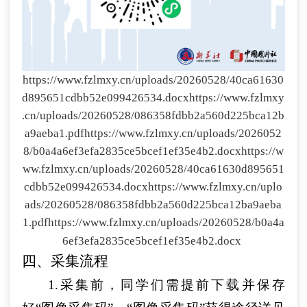
https://www.fzlmxy.cn/uploads/20260528/40ca61630
d895651cdbb52e099426534.docx
https://www.fzlmxy
.cn/uploads/20260528/086358fdbb2a560d225bca12b
a9aeba1.pdf
https://www.fzlmxy.cn/uploads/2026052
8/b0a4a6ef3efa2835ce5bcef1ef35e4b2.docx
https://w
ww.fzlmxy.cn/uploads/20260528/40ca61630d895651
cdbb52e099426534.docx
https://www.fzlmxy.cn/uplo
ads/20260528/086358fdbb2a560d225bca12ba9aeba
1.pdf
https://www.fzlmxy.cn/uploads/20260528/b0a4a
6ef3efa2835ce5bcef1ef35e4b2.docx
四、采集流程
1.采集前，同学们需提前下载并保存