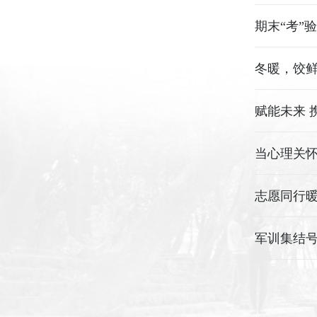
期末“考”
冬暖，饺
赋能未来 
当心理关
志愿同行
军训集结号