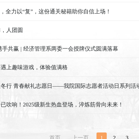
验，全力以“复”，这份通关秘籍助你自信上场！
鲜，人团圆
携手共赢 | 经济管理系两委一会授牌仪式圆满落幕
怀遇上趣味游戏，体验值满格
暖冬行 青春献礼志愿日——我院国际志愿者活动日系列活
已吹响！2025级新生热血登场，淬炼筋骨向未来！
首页
上一页
1
2
3