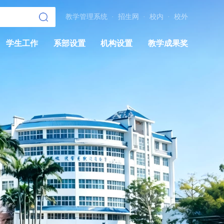
教学管理系统
·
招生网
·
校内
·
校外
学生工作
系部设置
机构设置
教学成果奖