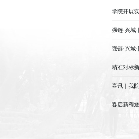
学院开展实
强链·兴城
强链·兴城
喜讯｜我院