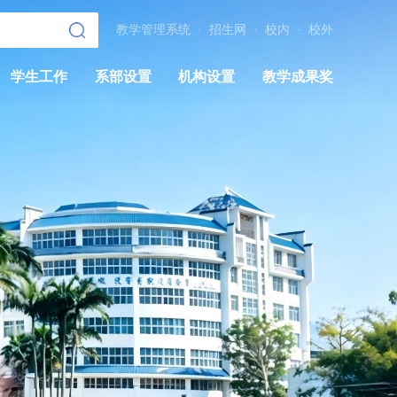
教学管理系统
·
招生网
·
校内
·
校外
学生工作
系部设置
机构设置
教学成果奖