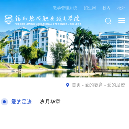
教学管理系统
·
招生网
·
校内
·
校外
首页
- 爱的教育 - 爱的足迹
爱的足迹
岁月华章