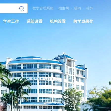
教学管理系统
·
招生网
·
校内
·
校外
学生工作
系部设置
机构设置
教学成果奖